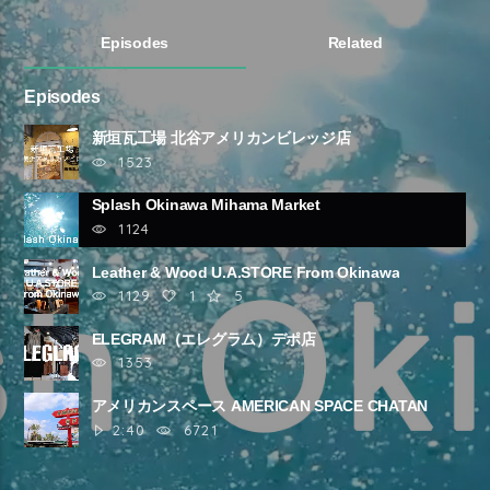
Episodes
Related
Episodes
新垣瓦工場 北谷アメリカンビレッジ店
1523
Splash Okinawa Mihama Market
1124
Leather & Wood U.A.STORE From Okinawa
1129
1
5
ELEGRAM（エレグラム）デポ店
1353
アメリカンスペース AMERICAN SPACE CHATAN
OKINAWA
2:40
6721