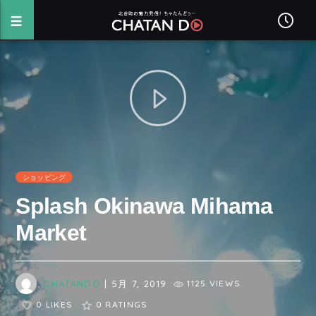
ショッピング
Splash Okinawa Mihama
Market
CHATANDO
| 5月 7, 2019
1125 VIEWS
0 LIKES
0
RATINGS