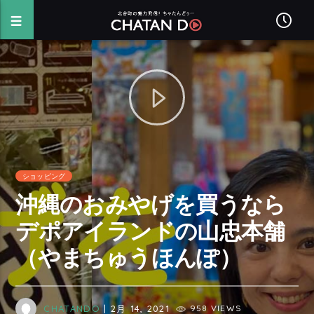
ショッピング
沖縄のおみやげを買うなら
デポアイランドの山忠本舗
（やまちゅうほんぽ）
CHATANDO
| 2月 14, 2021
958 VIEWS