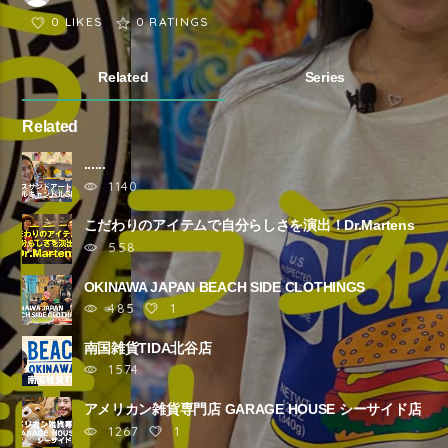
0 LIKES
0
RATINGS
Related
Series
Related
......
1140
こだわりのアイテムで自分らしさを演出！Dr.Martens
......
558
OKINAWA JAPAN BEACH SIDE CLOTHINGS
Southern deli ......
485
1
南国雑貨TIDA北谷店
1574
アメリカン雑貨専門店 GARAGE HOUSE シーサイド店
1267
1