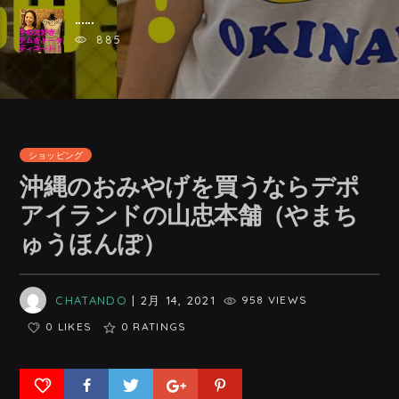
......
885
ショッピング
沖縄のおみやげを買うならデポ
アイランドの山忠本舗（やまち
ゅうほんぽ）
CHATANDO
| 2月 14, 2021
958 VIEWS
0 LIKES
0
RATINGS