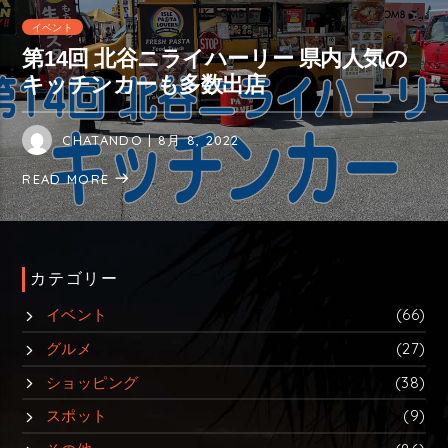
イベント
第14回 北谷ニライハーリー 県内人気の
キッチンカーも多数出店
CHATANDO
| 8月 8, 2022
READ MORE
カテゴリー
イベント
(66)
グルメ
(27)
ショッピング
(38)
スポット
(9)