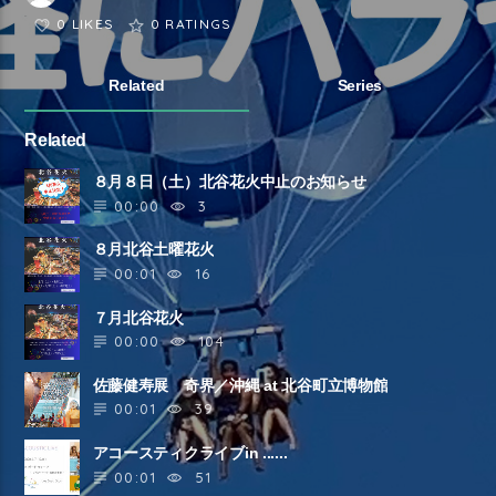
0 LIKES
0
RATINGS
Related
Series
Related
８月８日（土）北谷花火中止のお知らせ
00:00
3
８月北谷土曜花火
00:01
16
７月北谷花火
00:00
104
佐藤健寿展 奇界／沖縄 at 北谷町立博物館
00:01
39
アコースティクライブin ......
00:01
51