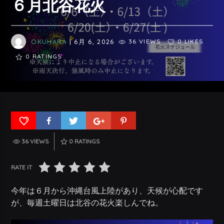
６月北谷花火
OKUHARA
| 6月 6, 2026
36 VIEWS
0 LIKES
0
RATINGS
36 VIEWS
0
RATINGS
RATE IT
今年は６月から沖縄台風上陸があり、天候が心配です
が、毎週土曜日は北谷の花火楽しんでね。