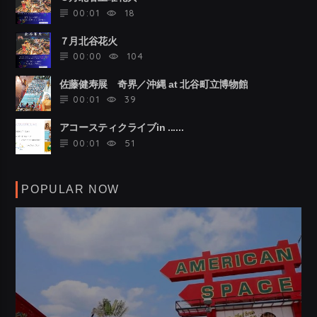
00:01
18
７月北谷花火
00:00
104
佐藤健寿展 奇界／沖縄 at 北谷町立博物館
00:01
39
アコースティクライブin ......
00:01
51
POPULAR NOW