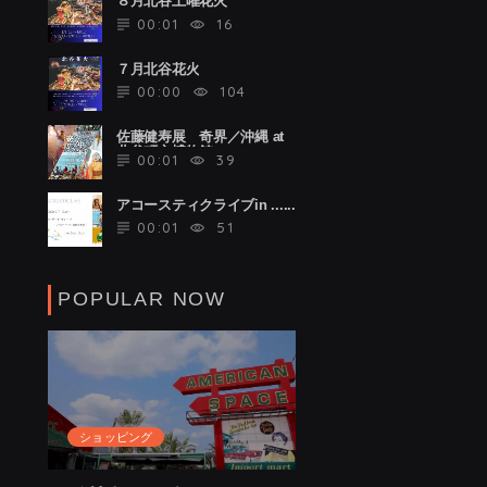
８月北谷土曜花火
00:01
16
７月北谷花火
00:00
104
佐藤健寿展 奇界／沖縄 at
北谷町立博物館
00:01
39
アコースティクライブin ......
00:01
51
POPULAR NOW
ショッピング