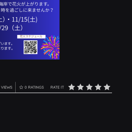
 VIEWS
0
RATINGS
RATE IT