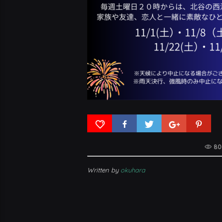
80
Written by
okuhara