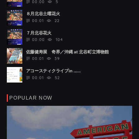
00:00
5
８月北谷土曜花火
00:01
22
７月北谷花火
00:00
104
佐藤健寿展 奇界／沖縄 at 北谷町立博物館
00:01
39
アコースティクライブin ......
00:01
52
POPULAR NOW