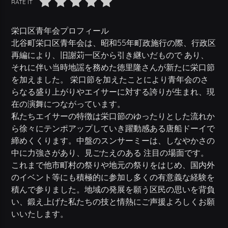
RATE IT
栄口区青年会プロフィール
北谷町栄口区青年会は、昭和55年町政施行の際、行政区
再編により、旧謝苅一区から引き継いだもので あり、
それに伴い当時地謡を務めた徳里隆さんが新たに栄口節
を加えました。 栄口節を加えたことにより青年会のさ
らなる盛り上がりやエイサーに対する誇りが生まれ、現
在の演舞につながっています。
私たちエイサーの特徴は栄口節のゆったりとした流れか
ら徐々にテンポアップしていき躍動感ある唐船ドーイで
締めくくります。中盤のスンサーミーは、しなやかさの
中に力強さがあり、見ごたえのある 注目の場面です。
これまで他市町村の祭りや地元の祭りをはじめ、国内外
のイベント等にも積極的に参加し多くの有意義な経験を
積んで参りました。地域の発展を願う区民の思いを背負
い、鍛え上げた私たちの技と情熱にご声援よろしくお願
いいたします。