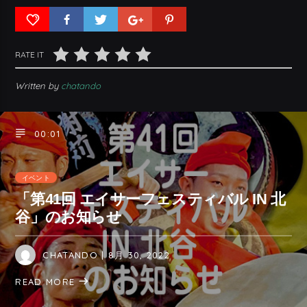
RATE IT
Written by
chatando
00:01
イベント
「第41回 エイサーフェスティバル IN 北
谷」のお知らせ
CHATANDO
| 8月 30, 2022
READ MORE