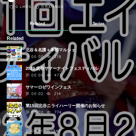
0 LIKES
0
RATINGS
Related
Series
Related
北谷＆名護＋本部マルシェ
00:00
218
2023 北谷サマーナイトフェスティバル
00:00
473
サマーロゼワインフェス
00:02
214
第15回北谷ニライハーリー開催のお知らせ
00:00
774
00:01
341