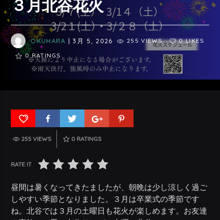
３月北谷花火
OKUHARA
| 3月 5, 2026
255 VIEWS
0 LIKES
0
RATINGS
255 VIEWS
0
RATINGS
RATE IT
昼間は暑くなってきたましたが、朝晩は少し涼しく過ご
しやすい季節となりました。３月は卒業式の季節です
ね。北谷では３月の土曜日も花火が楽しめます。お友達