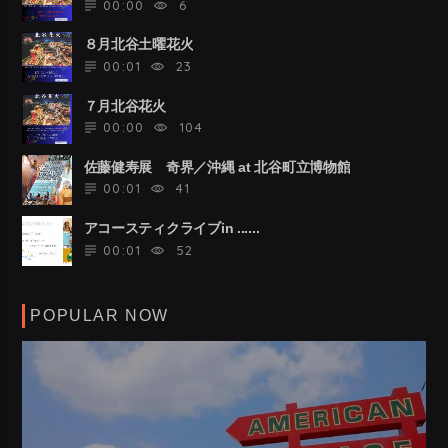
00:00
6
８月北谷土曜花火
00:01
23
７月北谷花火
00:00
104
佐藤健寿展 奇界／沖縄 at 北谷町立博物館
00:01
41
アコースティクライブin ......
00:01
52
POPULAR NOW